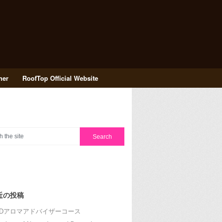
her
RoofTop Official Website
近の投稿
RDアロマアドバイザーコース