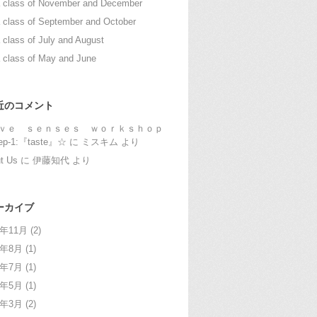
 class of November and December
 class of September and October
 class of July and August
 class of May and June
近のコメント
ｖｅ ｓｅｎｓｅｓ ｗｏｒｋｓｈｏｐ
ep-1:『taste』☆
に
ミスキム
より
t Us
に
伊藤知代
より
ーカイブ
1年11月
(2)
1年8月
(1)
1年7月
(1)
1年5月
(1)
1年3月
(2)