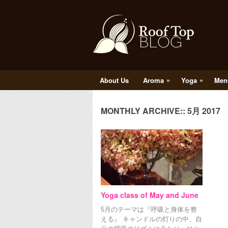
»
»
About Us
Aroma
Yoga
Men
MONTHLY ARCHIVE::
5月 2017
Yoga class of May and June
5月のテーマは『呼吸と身体を整
える』 キャンドルの灯りの中、自