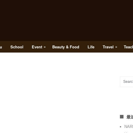
»
»
u
School
Event
Beauty & Food
Life
Travel
Teac
最
NA