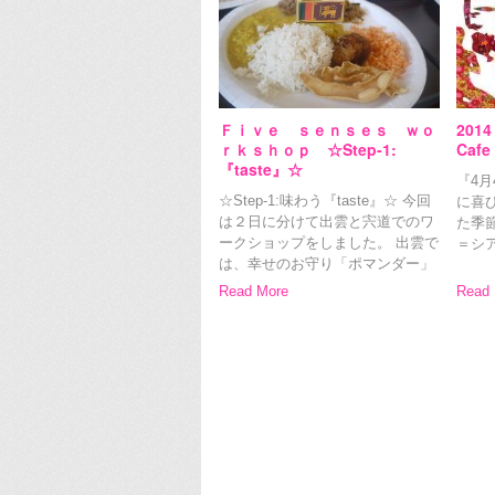
Ｆｉｖｅ ｓｅｎｓｅｓ ｗｏ
201
ｒｋｓｈｏｐ ☆Step-1:
Caf
『taste』☆
『4
☆Step-1:味わう『taste』☆ 今回
に喜
は２日に分けて出雲と宍道でのワ
た季節
ークショップをしました。 出雲で
＝シ
は、幸せのお守り「ポマンダー」
ネル
つくり＆スリランカ料理のスパイ
ゆる
Read More
Read 
スランチ!! 宍道では、ビューティ
・・
ーヨガレッスン＆スリ […]
[…]