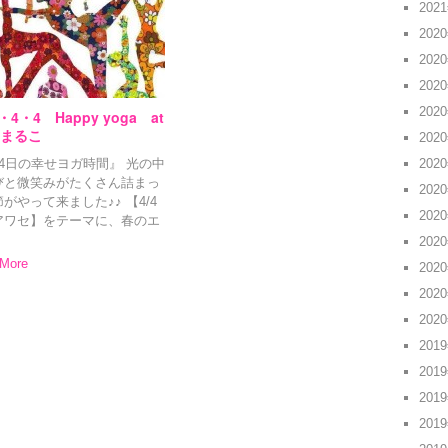
202
202
202
202
202
4・4・4 Happy yoga at
e まるこ
202
202
月4日の幸せヨガ時間』 光の中
びと微笑みがたくさん詰まっ
202
がやって来ました♪♪ 【4/4
202
アワセ】をテーマに、春のエ
ギーをいっぱい感じながら、
202
りとヨガを楽しみましょう♡
More
202
幸せはどこからやってくる
202
202
201
201
201
201