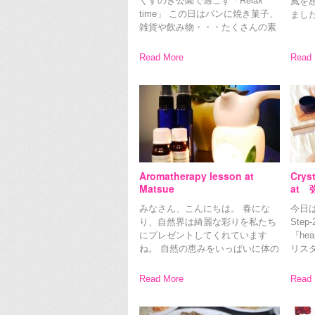
くすのき公園で過ごす「Relax
風を
time」 この日はパンに焼き菓子、
まし
雑貨や飲み物・・・たくさんの素
も元
敵なお店が集合します。 １０：０
います
０～１４：００までの時間限定シ
クな
Read More
Read 
ョップ（Life shop） […]
[…]
Aromatherapy lesson at
Crys
Matsue
at
みなさん、こんにちは。 春にな
今日はF
り、自然界は綺麗な彩りを私たち
Ste
にプレゼントしてくれています
『he
ね。 自然の恵みをいっぱいに体の
リス
中へ取り入れる事の出来るアロマ
くり
テラピー。 そんなアロマレッスン
BG
Read More
Read 
を、いよいよ今月から松江でもス
れた [
タートす […]