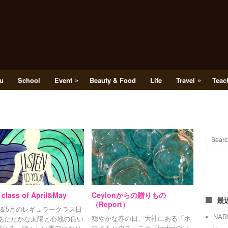
»
»
u
School
Event
Beauty & Food
Life
Travel
Teac
 class of April&May
Ceylonからの贈りもの
最
（Report）
月＆5月のレギュラークラス日
NA
穏やかな春の日、大社にある「ホ
 あたたかな太陽と心地の良い