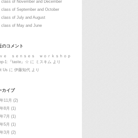
 class of November and December
 class of September and October
 class of July and August
 class of May and June
近のコメント
ｖｅ ｓｅｎｓｅｓ ｗｏｒｋｓｈｏｐ
ep-1:『taste』☆
に
ミスキム
より
t Us
に
伊藤知代
より
ーカイブ
1年11月
(2)
1年8月
(1)
1年7月
(1)
1年5月
(1)
1年3月
(2)