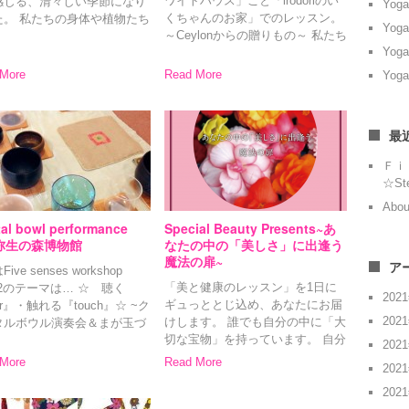
ワイトハウス」こと「irodoriのい
感じる、清々しい季節になり
Yoga
くちゃんのお家」でのレッスン。
た。 私たちの身体や植物たち
Yoga
～Ceylonからの贈りもの～ 私たち
気いっぱい伸び伸びと輝いて
Yoga
が愛してやまない「いくちゃんの
♪ 4月・5月は、ダイナミッ
スコーン
」 なんと！このレッ
動きを取り入れ、様々なポー
More
Read More
Yoga
スンでは・・・あの「美 […]
最
Ｆｉ
☆St
Abou
tal bowl performance
Special Beauty Presents~あ
 弥生の森博物館
なたの中の「美しさ」に出逢う
魔法の扉~
ア
ive senses workshop
「美と健康のレッスン」を1日に
p-2のテーマは… ☆ 聴く
202
ギュっととじ込め、あなたにお届
ar』・触れる『touch』☆ ~ク
202
けします。 誰でも自分の中に「大
タルボウル演奏会＆まが玉づ
切な宝物」を持っています。 自分
~ 鳥の声と木々の揺らぎで
202
と向き合い、じっくりと見つめ、
Mを奏でてくれる、自然に囲ま
More
Read More
202
その「宝物」に出会う時間。 Cafe
…]
まるこ&RoofTop […]
202