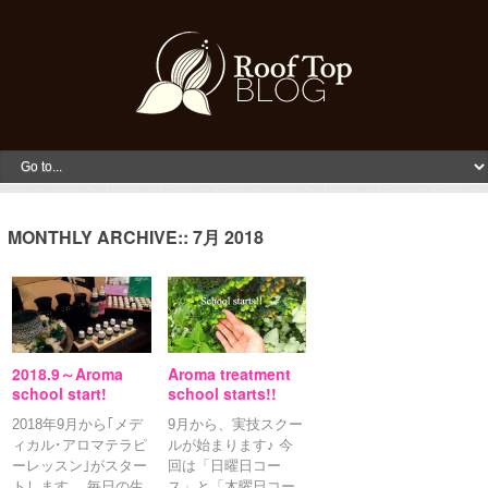
MONTHLY ARCHIVE::
7月 2018
2018.9～Aroma
Aroma treatment
school start!
school starts!!
2018年9月から｢メデ
9月から、実技スクー
ィカル･アロマテラピ
ルが始まります♪ 今
ーレッスン｣がスター
回は「日曜日コー
トします。 毎日の生
ス」と「木曜日コー