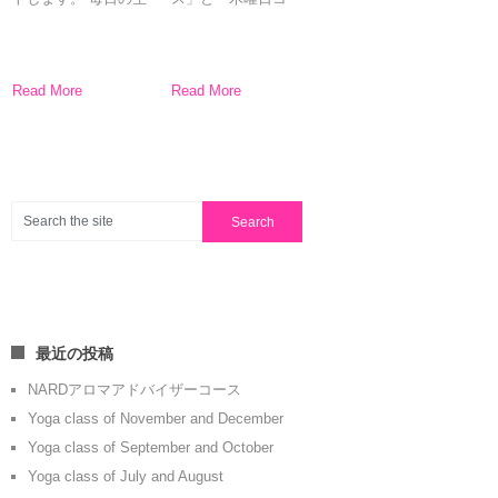
活に良い香りをプラ
ス」の2クラスとなり
スすることで、風邪
ます。 どうぞお好き
予防、疲労回復、ス
な曜日をお選びくだ
キンケアなど様々な
さい
ご家族やお友
Read More
Read More
アロマテラピーを学
達など…大切な人に
べるコースです。 ア
感謝の気持ちを込め
ロマテラピー（エッ
てトリートメントを
センシャ […]
したい、 自宅 […]
最近の投稿
NARDアロマアドバイザーコース
Yoga class of November and December
Yoga class of September and October
Yoga class of July and August