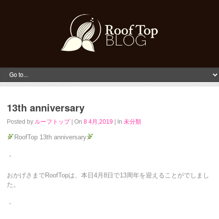
13th anniversary
Posted by
ルーフトップ
| On
8 4月,2019
| In
未分類
RoofTop 13th anniversary
・
おかげさまでRoofTopは、本日4月8日で13周年を迎えることがでしまし
た。
・