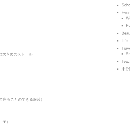
Scho
Even
Wo
Ev
Beau
Life
Trav
Sr
は大きめのストール
Teac
未分
て座ることのできる服装）
久仁子）