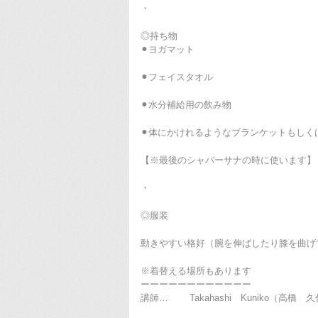
・
◎持ち物
⚫︎ヨガマット
⚫︎フェイスタオル
⚫︎水分補給用の飲み物
⚫︎体にかけれるようなブランケットもしく
【※最後のシャバーサナの時に使います】
・
◎服装
動きやすい格好（腕を伸ばしたり膝を曲げ
※着替える場所もあります
ーーーーーーーーーーーー
講師… Takahashi Kuniko（高橋 