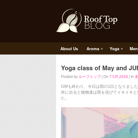
»
»
About Us
Aroma
Yoga
Men
Yoga class of May and J
Posted by
ルーフトップ
| On
7 5月,2018
| In
GWも終わり、今日は雨の1日となりまし
外に出ると植物達は雨を浴びてイキイキと
た。