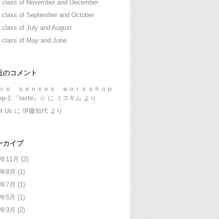
 class of November and December
 class of September and October
 class of July and August
 class of May and June
近のコメント
ｖｅ ｓｅｎｓｅｓ ｗｏｒｋｓｈｏｐ
ep-1:『taste』☆
に
ミスキム
より
t Us
に
伊藤知代
より
ーカイブ
1年11月
(2)
1年8月
(1)
1年7月
(1)
1年5月
(1)
1年3月
(2)