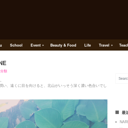
»
»
u
School
Event
Beauty & Food
Life
Travel
Teac
UNE
未分類
た。
潤い、遠くに目を向けると、北山がいっそう深く濃い色合いでし
最
NA