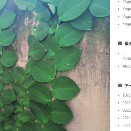
Yoga
Yoga
Yoga
Yoga
最
Ｆｉ
☆St
Abou
ア
202
202
202
202
202