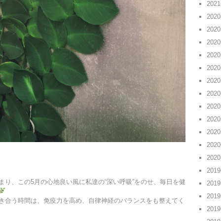
202
202
202
202
202
202
202
202
202
202
202
202
202
201
まり、この5月の心地良い風に私達の“深い呼吸”をのせ、毎日を健
201
201
き合う時間は、免疫力を高め、自律神経のバランスをも整えてく
201