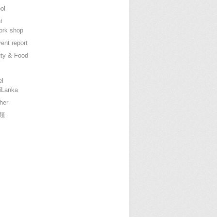
ol
t
rk shop
ent report
ty & Food
el
iLanka
her
類