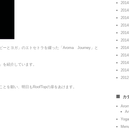
201
201
201
201
201
201
とヨガ」のエトセトラを綴った「Aroma Journey」と
201
201
201
」を紹介しています。
201
201
とを願い、明日もRoofTopの扉をあけます。
カ
Aro
Ar
Yoga
Men