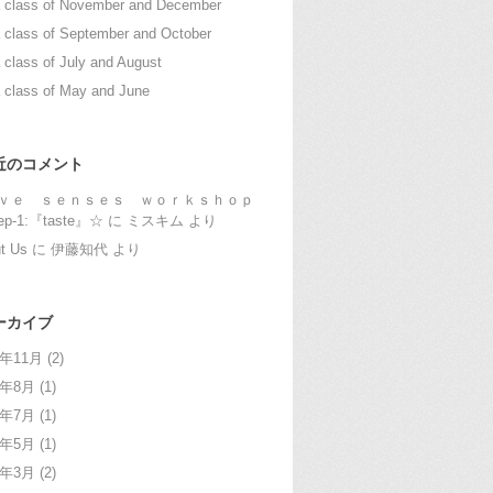
 class of November and December
 class of September and October
 class of July and August
 class of May and June
近のコメント
ｖｅ ｓｅｎｓｅｓ ｗｏｒｋｓｈｏｐ
ep-1:『taste』☆
に
ミスキム
より
t Us
に
伊藤知代
より
ーカイブ
1年11月
(2)
1年8月
(1)
1年7月
(1)
1年5月
(1)
1年3月
(2)