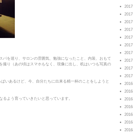
201
201
201
201
201
201
201
スパを巡り、サロンの雰囲気、勉強になったこと、内装、おもて
201
を撮り（あの頃はスマホもなく、現像に出し、机はいつも写真の
201
201
っぱいあるけど、今、自分たちに出来る精一杯のことをしようと
201
201
なるよう育っていきたいと思っています。
201
201
201
201
201