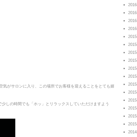
201
201
201
201
201
201
201
201
201
201
201
空気がサロンに入り、この場所でお客様を迎えることをとても嬉
201
201
opで少しの時間でも「ホッ」とリラックスしていただけますよう
201
201
201
201