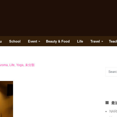
»
»
u
School
Event
Beauty & Food
Life
Travel
Teac
Aroma
,
Life
,
Yoga
,
未分類
最
NA