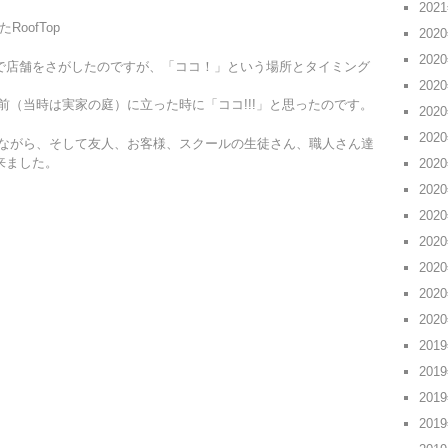
202
oofTop
202
202
内で店舗をさがしたのですが、「ココ！」という場所とタイミング
202
（当時は実家の庭）に立った時に「ココ!!!」と思ったのです。
202
202
ながら、そして友人、お客様、スクールの生徒さん、職人さん達
出来ました。
202
202
202
202
202
202
202
201
201
201
201