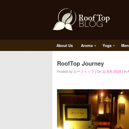
»
»
About Us
Aroma
Yoga
Men
RoofTop Journey
Posted by
ルーフトップ
| On
11 8月,2016
| In