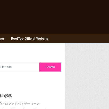
her
RoofTop Official Website
近の投稿
RDアロマアドバイザーコース