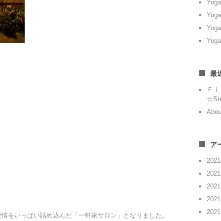
Yoga
Yoga
Yoga
Yoga
最
Ｆｉ
☆St
Abou
ア
202
202
202
202
202
けれど愛情をいっぱい詰め込んだ「一軒家サロン」となりました。