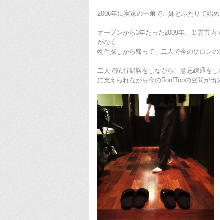
2006年に実家の一角で、妹とふたりで始めたR
オープンから3年たった2009年、出雲市
がなく…
物件探しから帰って、二人で今のサロンの前
二人で試行錯誤をしながら、意思疎通をし
に支えられながら今のRoofTopの空間が