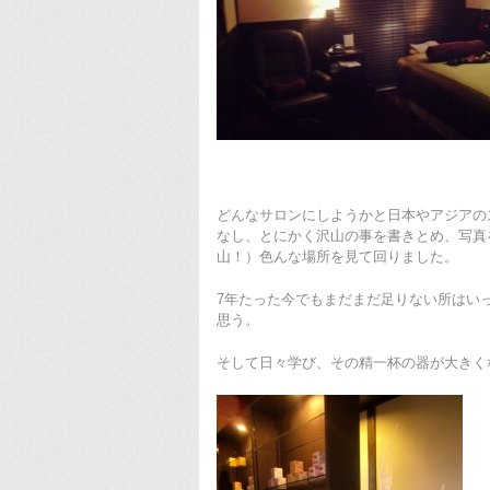
どんなサロンにしようかと日本やアジアの
なし、とにかく沢山の事を書きとめ、写真
山！）色んな場所を見て回りました。
7年たった今でもまだまだ足りない所はい
思う。
そして日々学び、その精一杯の器が大きく