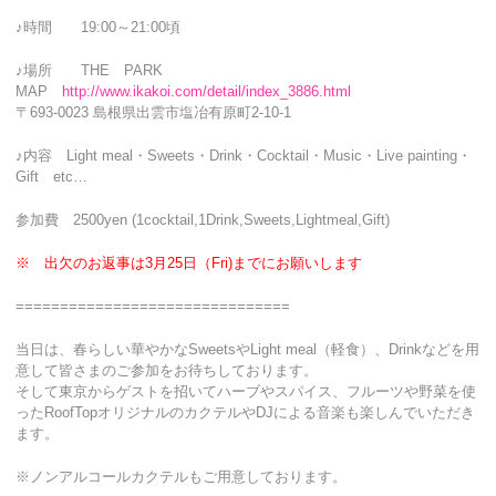
♪時間 19:00～21:00頃
♪場所 THE PARK
MAP
http://www.ikakoi.com/detail/index_3886.html
〒693-0023 島根県出雲市塩冶有原町2-10-1
♪内容 Light meal・Sweets・Drink・Cocktail・Music・Live painting・
Gift etc…
参加費 2500yen (1cocktail,1Drink,Sweets,Lightmeal,Gift)
※ 出欠のお返事は3月25日（Fri)までにお願いします
===============================
当日は、春らしい華やかなSweetsやLight meal（軽食）、Drinkなどを用
意して皆さまのご参加をお待ちしております。
そして東京からゲストを招いてハーブやスパイス、フルーツや野菜を使
ったRoofTopオリジナルのカクテルやDJによる音楽も楽しんでいただき
ます。
※ノンアルコールカクテルもご用意しております。