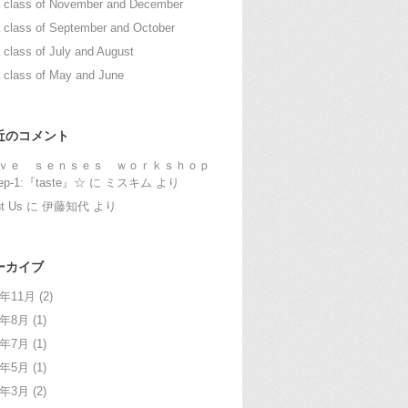
 class of November and December
 class of September and October
 class of July and August
 class of May and June
近のコメント
ｖｅ ｓｅｎｓｅｓ ｗｏｒｋｓｈｏｐ
ep-1:『taste』☆
に
ミスキム
より
t Us
に
伊藤知代
より
ーカイブ
1年11月
(2)
1年8月
(1)
1年7月
(1)
1年5月
(1)
1年3月
(2)