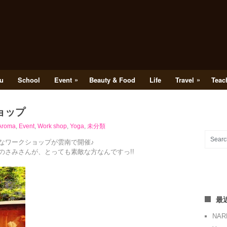
»
»
u
School
Event
Beauty & Food
Life
Travel
Teac
ョップ
Aroma
,
Event
,
Work shop
,
Yoga
,
未分類
なワークショップが雲南で開催♪
のさみさんが、とっても素敵な方なんですっ!!
最
NA