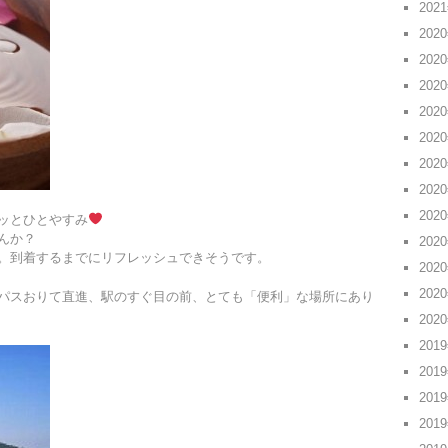
202
202
202
202
202
202
202
202
202
ッとひとやすみ
んか？
202
。到着するまでにリフレッシュできそうです。
202
202
パスおりて直進、駅のすぐ目の前、とても「便利」な場所にあり
202
201
201
201
201