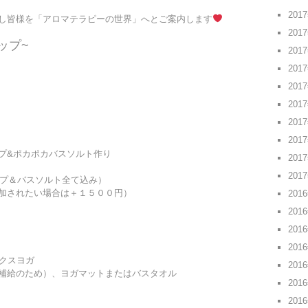
201
し皆様を「アロマテラピーの世界」へとご案内します
201
ップ~
201
201
201
201
201
201
プ&ポカポカバスソルト作り
201
201
ープ＆バスソルト全て込み）
加されたい場合は
＋１５００円）
201
201
201
201
クスヨガ
201
補給のため）、ヨガマットまたはバスタオル
201
201