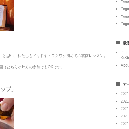
Yoga
Yoga
Yoga
Yoga
最
Ｆｉ
!!と思い、私たちもドキドキ・ワクワク初めての雲南レッスン。
☆St
Abou
画（どちらか片方の参加でもOKです）
ア
ョップ」
202
202
202
202
202