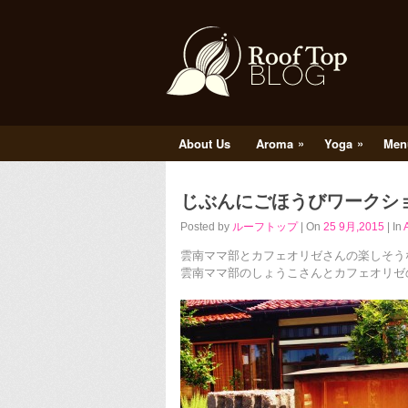
»
»
About Us
Aroma
Yoga
Men
じぶんにごほうびワークシ
Posted by
ルーフトップ
| On
25 9月,2015
| In
雲南ママ部とカフェオリゼさんの楽しそう
雲南ママ部のしょうこさんとカフェオリゼ