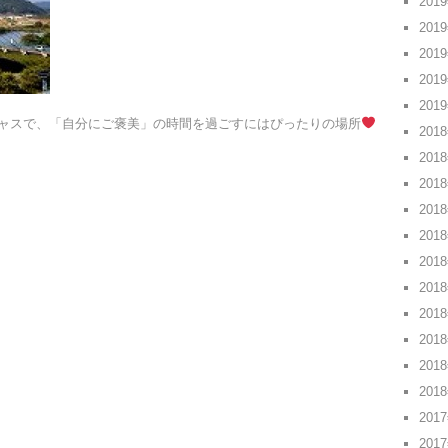
201
201
201
201
201
ャスで、「自分にご褒美」の時間を過ごすにはぴったりの場所
201
201
201
201
201
201
201
201
201
201
201
201
201