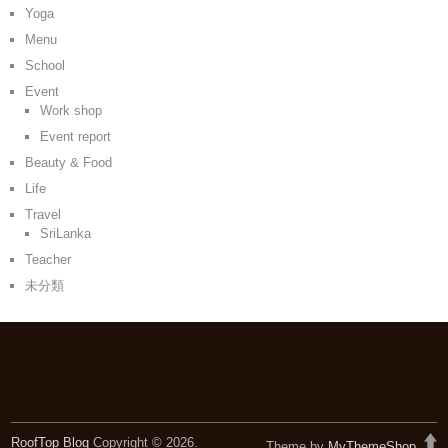
Yoga
Menu
School
Event
Work shop
Event report
Beauty & Food
Life
Travel
SriLanka
Teacher
未分類
RoofTop Blog
Copyright © 2026.
Theme by
MyThemeShop
.