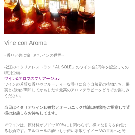
Vine con Aroma
~香りと共に愉しむワインの世界~
松江のイタリアレストラン「AL SOLE」のワイン会2周年を記念しての
特別企画♪
ワイン&アロマのマリアージュ♪
ワインの芳醇な香りやフルーティーな香りに合う自然界の植物たち。果
実と植物が調和してかもしだす最高のアロマテラピーをどうぞお楽しみ
ください。
当日はイタリアワイン10種類とオーガニック精油10種類をご用意して皆
様のお越しをお待ちしてます。
※ワインは、原材料がブドウ100%にも関わらず、様々な香りを内包す
るお酒です。アルコールの酔いも手伝い素敵なイメージの世界へと誘