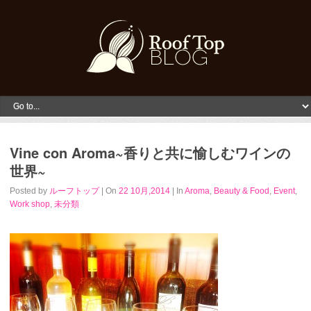
Vine con Aroma~香りと共に愉しむワインの
世界~
Posted by
ルーフトップ
| On
22 10月,2014
| In
Aroma
,
Beauty & Food
,
Event
,
Work shop
,
未分類