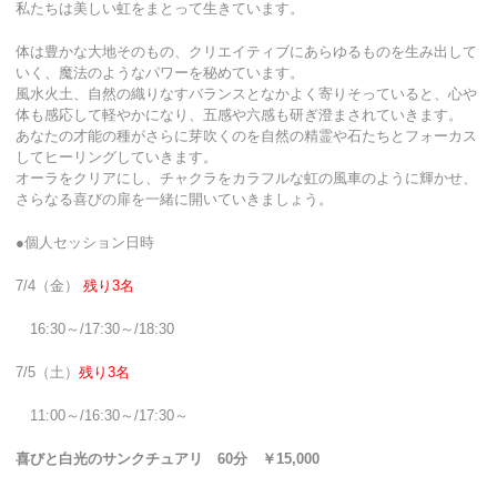
私たちは美しい虹をまとって生きています。
体は豊かな大地そのもの、クリエイティブにあらゆるものを生み出して
いく、魔法のようなパワーを秘めています。
風水火土、自然の織りなすバランスとなかよく寄りそっていると、心や
体も感応して軽やかになり、五感や六感も研ぎ澄まされていきます。
あなたの才能の種がさらに芽吹くのを自然の精霊や石たちとフォーカス
してヒーリングしていきます。
オーラをクリアにし、チャクラをカラフルな虹の風車のように輝かせ、
さらなる喜びの扉を一緒に開いていきましょう。
●個人セッション日時
7/4（金）
残り3名
16:30～/17:30～/18:30
7/5（土）
残り3名
11:00～/16:30～/17:30～
喜びと白光のサンクチュアリ 60分 ￥15,000