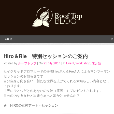
Hiro＆Rie 特別セッションのご案内
Posted by
ルーフトップ
| On
21 6月,2014
| In
Event
,
Work shop
,
未分類
セイクリッドアロマカードの著者Hiroさん＆Rieさんによるマンツーマン
セッションのお知らせです
自分自身と向き合い、新たな世界を広げてくれる素晴らしい内容となっ
ております。
世界にひとつだけのあなたの女神（原画）もプレゼントされます。
自分の内なる女神と出逢う旅へと出かけませんか？
★ HIRO
の女神アート・セッション