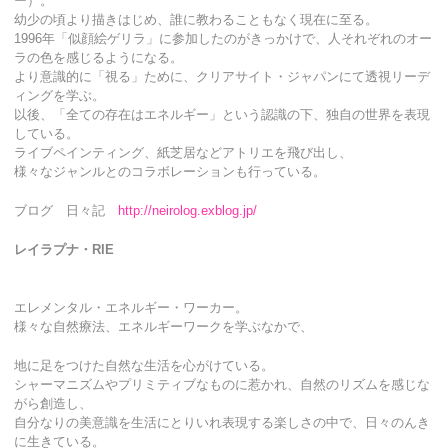
ー）。
幼少の頃より描きはじめ、誰に教わることもなく現在に至る。
1996年「似顔絵ゲリラ」に参加したのがきっかけで、人それぞれのオー
ラの色を感じるようになる。
より意識的に「視る」ために、クリアサイト・ジャパンにて透視リーデ
ィングを学ぶ。
以後、「全ての存在はエネルギー」という認識の下、独自の世界を表現
している。
ライブペインティング、紙芝居などアトリエを飛び出し、
様々なジャンルとのコラボレーションも行っている。
ブログ 日々記
http://neirolog.exblog.jp/
レイラプナ・RIE
エレメンタル・エネルギー・ワーカー。
様々な自然療法、エネルギーワークを学ぶなかで、
地に足をつけた自然な生活を心がけている。
シャーマニズムやプリミティブなものに惹かれ、自然のリズムを感じな
がら創造し、
自分なりの美意識を生活にとりいれ表現する楽しさの中で、日々のんき
に生きている。