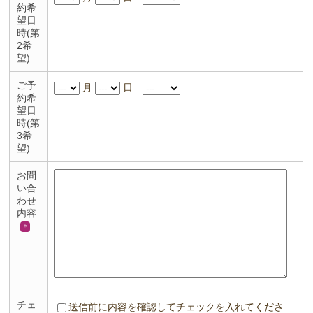
約希
望日
時(第
2希
望)
ご予
月
日
約希
望日
時(第
3希
望)
お問
い合
わせ
内容
＊
チェ
送信前に内容を確認してチェックを入れてくださ