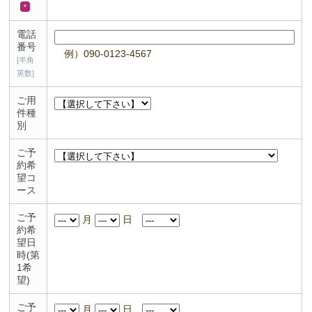
＊
電話
番号
例）090-0123-4567
[半角
英数]
ご用
件種
別
ご予
約希
望コ
ース
ご予
月
日
約希
望日
時(第
1希
望)
ご予
月
日