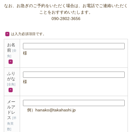
なお、お急ぎのご予約をいただく場合は、お電話でご連絡いただく
ことをおすすめいたします。
090-2802-3656
は入力必須項目です。
＊
お名
前
[全
様
角]
＊
ふり
がな
様
[全角]
＊
メー
ルア
例）hanako@takahashi.jp
ドレ
ス
[半
角英
数]